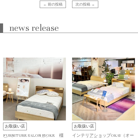
← 前の投稿
次の投稿 →
news release
お取扱い店
お取扱い店
FURNITURE SALON RYOKE 橿
インテリアショップOKAY（オー